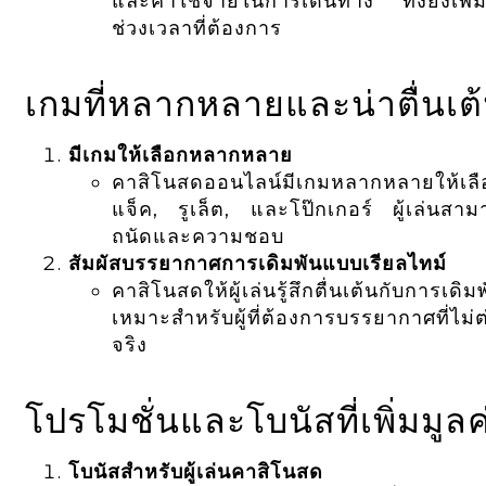
และค่าใช้จ่ายในการเดินทาง ทั้งยังเพ
ช่วงเวลาที่ต้องการ
เกมที่หลากหลายและน่าตื่นเ
มีเกมให้เลือกหลากหลาย
คาสิโนสดออนไลน์มีเกมหลากหลายให้เลื
แจ็ค, รูเล็ต, และโป๊กเกอร์ ผู้เล่นสา
ถนัดและความชอบ
สัมผัสบรรยากาศการเดิมพันแบบเรียลไทม์
คาสิโนสดให้ผู้เล่นรู้สึกตื่นเต้นกับการเด
เหมาะสำหรับผู้ที่ต้องการบรรยากาศที่ไม
จริง
โปรโมชั่นและโบนัสที่เพิ่มมูล
โบนัสสำหรับผู้เล่นคาสิโนสด