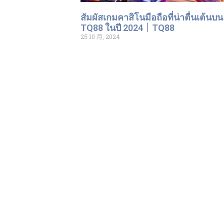
สัมผัสเกมคาสิโนมือถือที่น่าตื่นเต้นบน
TQ88 ในปี 2024｜TQ88
25 10 月, 2024