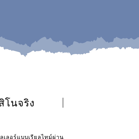
ับคาสิโนจริง｜
ีลเลอร์แบบเรียลไทม์ผ่าน