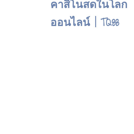
คาสิโนสดในโลก
ออนไลน์｜TQ88