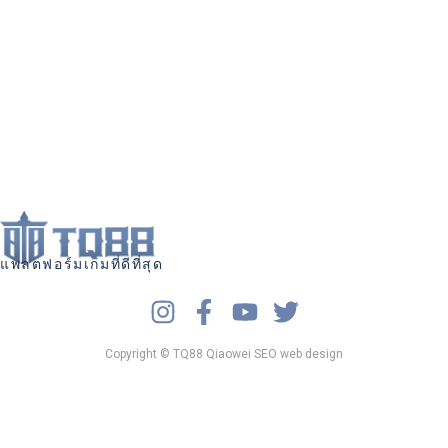
แพลตฟอร์มเกมที่ดีที่สุด
Copyright ©
TQ88
Qiaowei SEO web design