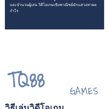
และจำนวนผู้เล่น วิดีโอเกมเชิงพาณิชย์มักแสวงหาผล
กำไร
TQ88
GAMES
วิธีเล่นวิดีโอเกม