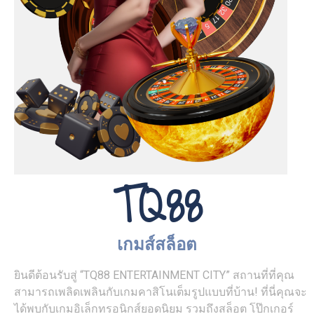
TQ88
เกมส์สล็อต
ยินดีต้อนรับสู่ “TQ88 ENTERTAINMENT CITY” สถานที่ที่คุณ
สามารถเพลิดเพลินกับเกมคาสิโนเต็มรูปแบบที่บ้าน! ที่นี่คุณจะ
ได้พบกับเกมอิเล็กทรอนิกส์ยอดนิยม รวมถึงสล็อต โป๊กเกอร์