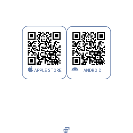
APPLE STORE
ANDROID