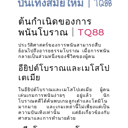
บันเทิงสมัยใหม่｜TQ88
ต้นกำเนิดของการ
พนันโบราณ｜
TQ88
ประวัติศาสตร์ของการพนันสามารถสืบ
ย้อนไปถึงอารยธรรมโบราณ เมื่อการพนัน
กลายเป็นส่วนหนึ่งของชีวิตของผู้คน
อียิปต์โบราณและเมโสโป
เตเมีย
ในอียิปต์โบราณและเมโสโปเตเมีย ผู้คน
เล่นเกมการพนันง่ายๆ อยู่แล้ว นัก
โบราณคดีได้ค้นพบเกมลูกเต๋าและโดมิโน
มากมาย และเกมเหล่านี้ไม่เพียงแต่เป็น
ความบันเทิงเท่านั้น แต่ยังเกี่ยวข้องกับ
ศาสนาและการทำนายด้วย