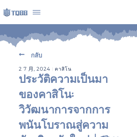
กลับ
2 7 月, 2024
คาสิโน
ประวัติความเป็นมา
ของคาสิโน:
วิวัฒนาการจากการ
พนันโบราณสู่ความ