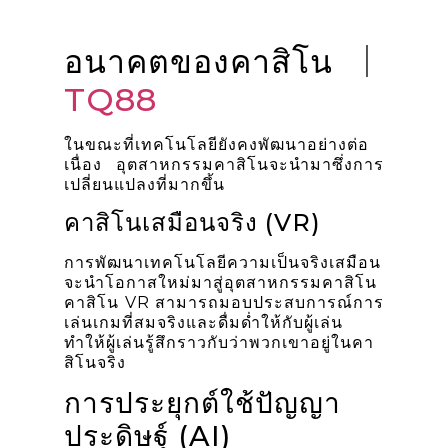
อนาคตของคาสิโน｜
TQ88
ในขณะที่เทคโนโลยียังคงพัฒนาอย่างต่อ
เนื่อง อุตสาหกรรมคาสิโนจะนำมาซึ่งการ
เปลี่ยนแปลงที่มากขึ้น
คาสิโนเสมือนจริง (VR)
การพัฒนาเทคโนโลยีความเป็นจริงเสมือน
จะนำโอกาสใหม่มาสู่อุตสาหกรรมคาสิโน
คาสิโน VR สามารถมอบประสบการณ์การ
เล่นเกมที่สมจริงและดื่มด่ำให้กับผู้เล่น
ทำให้ผู้เล่นรู้สึกราวกับว่าพวกเขาอยู่ในคา
สิโนจริง
การประยุกต์ใช้ปัญญา
ประดิษฐ์ (AI)