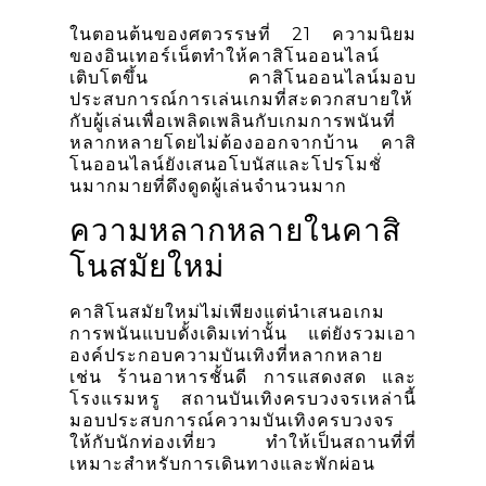
ในตอนต้นของศตวรรษที่ 21 ความนิยม
ของอินเทอร์เน็ตทำให้คาสิโนออนไลน์
เติบโตขึ้น คาสิโนออนไลน์มอบ
ประสบการณ์การเล่นเกมที่สะดวกสบายให้
กับผู้เล่นเพื่อเพลิดเพลินกับเกมการพนันที่
หลากหลายโดยไม่ต้องออกจากบ้าน คาสิ
โนออนไลน์ยังเสนอโบนัสและโปรโมชั่
นมากมายที่ดึงดูดผู้เล่นจำนวนมาก
ความหลากหลายในคาสิ
โนสมัยใหม่
คาสิโนสมัยใหม่ไม่เพียงแต่นำเสนอเกม
การพนันแบบดั้งเดิมเท่านั้น แต่ยังรวมเอา
องค์ประกอบความบันเทิงที่หลากหลาย
เช่น ร้านอาหารชั้นดี การแสดงสด และ
โรงแรมหรู สถานบันเทิงครบวงจรเหล่านี้
มอบประสบการณ์ความบันเทิงครบวงจร
ให้กับนักท่องเที่ยว ทำให้เป็นสถานที่ที่
เหมาะสำหรับการเดินทางและพักผ่อน