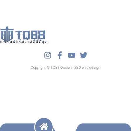
แพลตฟอร์มเกมที่ดีที่สุด
Copyright ©
TQ88
Qiaowei SEO web design