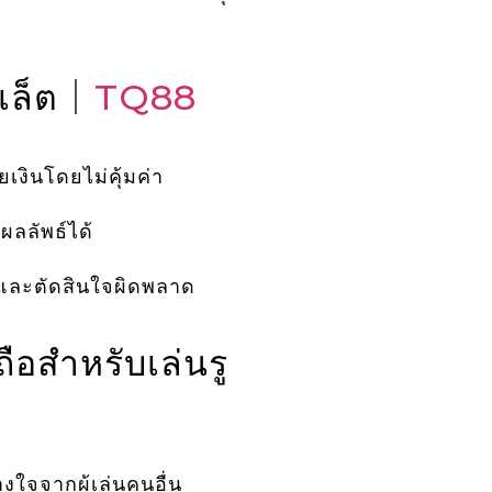
รูเล็ต｜
TQ88
งินโดยไม่คุ้มค่า
นผลลัพธ์ได้
ิและตัดสินใจผิดพลาด
ถือสำหรับเล่นรู
งใจจากผู้เล่นคนอื่น