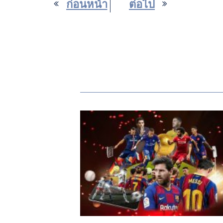
ก่อนหน้า
ต่อไป