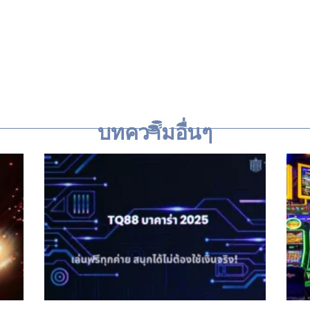
บทความอื่นๆ