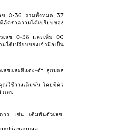
เลข 0-36 รวมทั้งหมด 37
าะมีอัตราความได้เปรียบของ
ัวเลข 0-36 และเพิ่ม 00
ามได้เปรียบของเจ้ามือเป็น
ตัวเลขและสีแดง-ดำ ลูกบอล
คุณใช้วางเดิมพัน โดยมีตัว
ตัวเลข
งการ เช่น เดิมพันตัวเลข,
และปล่อยลูกบอล