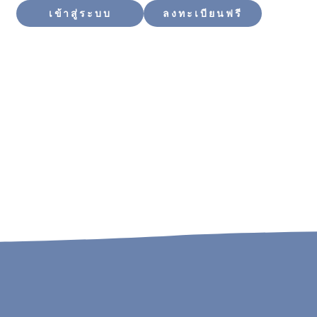
เข้าสู่ระบบ
ลงทะเบียนฟรี