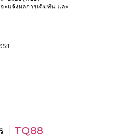
บบจะแจ้งผลการเดิมพัน และ
35:1
ไร｜
TQ88