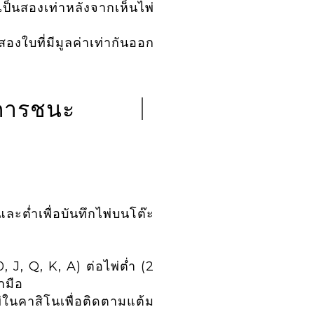
นเป็นสองเท่าหลังจากเห็นไพ่
องใบที่มีมูลค่าเท่ากันออก
อัตราการชนะ｜
ละต่ำเพื่อบันทึกไพ่บนโต๊ะ
, J, Q, K, A) ต่อไพ่ต่ำ (2
ามือ
่ในคาสิโนเพื่อติดตามแต้ม