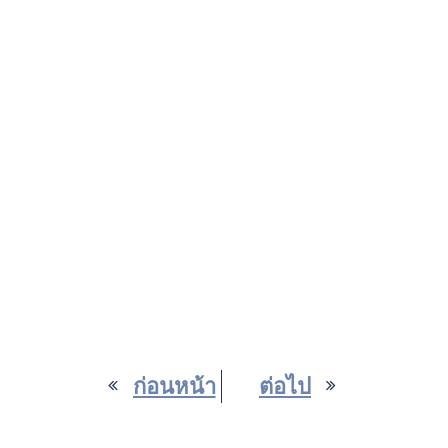
ก่อนหน้า
ต่อไป