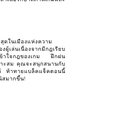
่สุดในเมืองแห่งความ
ผู้เล่นเนื่องจากมีกฎเรียบ
มเข้าใจกฎของเกม ฝึกฝน
หมาะสม คุณจะสนุกสนานกับ
้ ท้าทายแบล็คแจ็คตอนนี้
ัสมากขึ้น!