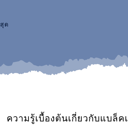
สุด
ความรู้เบื้องต้นเกี่ยวกับแบล็