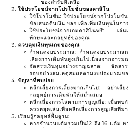
ของสำรับที่เหลือ
ใช้ประโยชน์จากโปรโมชั่นของคาสิโน
ใช้โปรโมชั่น: ใช้ประโยชน์จากโปรโมชั่น
ข้อเสนอคืนเงิน ฯลฯ เพื่อเพิ่มเงินทุนใน
ใช้ประโยชน์จากเกมคาสิโนฟรี: เล่นเก
ทักษะและกลยุทธ์ของคุณ
ควบคุมเงินทุนเกมของคุณ
กำหนดงบประมาณ: กำหนดงบประมาณการเด
เลี่ยงการเดิมพันสูงเกินไปเนื่องจากอาร
จัดสรรเงินทุนอย่างชาญฉลาด: จัดสรรจ
รอบอย่างสมเหตุสมผลตามงบประมาณขอ
ปัญหาที่พบบ่อย
หลีกเลี่ยงการเลี้ยงมากเกินไป: อย่าเลี้ย
กลยุทธ์การเดิมพันให้สม่ำเสมอ
หลีกเลี่ยงการไล่ตามการสูญเสีย: เมื่อพบก
ควรหยุดเล่นเพื่อหลีกเลี่ยงการสูญเสียที่มา
เรียนรู้กลยุทธ์พื้นฐาน:
หากจำนวนแต้มรวมเป็น12 ถึง 16 แต้ม หา