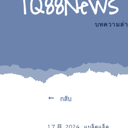
TQ88News
บทความล่า
กลับ
1 7 月, 2024
แบล็คแจ็ค