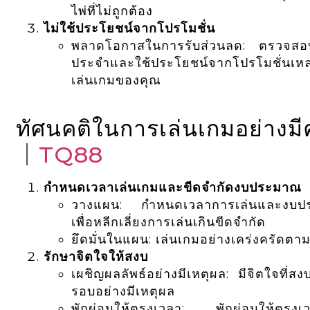
ไพ่ที่ไม่ถูกต้อง
ไม่ใช้ประโยชน์จากโปรโมชั่น
พลาดโอกาสในการรับส่วนลด: ตรวจสอบ
ประจำและใช้ประโยชน์จากโปรโมชั่นเหล่านี
เล่นเกมของคุณ
ทัศนคติในการเล่นเกมอย่างม
｜
TQ88
กำหนดเวลาเล่นเกมและขีดจำกัดงบประมาณ
วางแผน: กำหนดเวลาการเล่นและงบประ
เพื่อหลีกเลี่ยงการเล่นเกินขีดจำกัด
ยึดมั่นในแผน: เล่นเกมอย่างเคร่งครัดตา
รักษาจิตใจให้สงบ
เผชิญผลลัพธ์อย่างมีเหตุผล: มีจิตใจที่
รอบอย่างมีเหตุผล
พักผ่อนให้ตรงเวลา: พักผ่อนให้ตรงเว