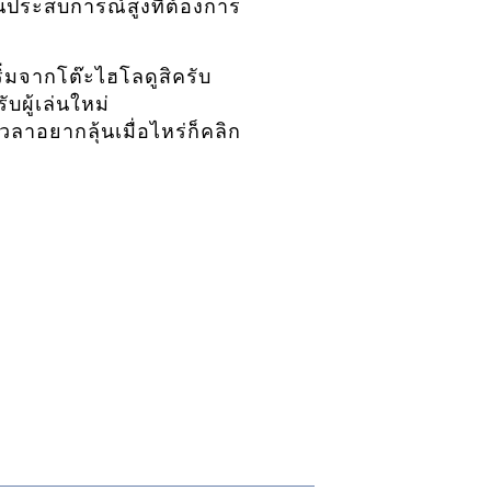
นประสบการณ์สูงที่ต้องการ
่มจากโต๊ะไฮโลดูสิครับ
บผู้เล่นใหม่
อยากลุ้นเมื่อไหร่ก็คลิก