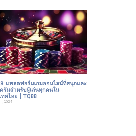
8: แพลตฟอร์มเกมออนไลน์ที่สนุกและ
ครันสำหรับผู้เล่นทุกคนใน
เทศไทย｜TQ88
 月, 2024