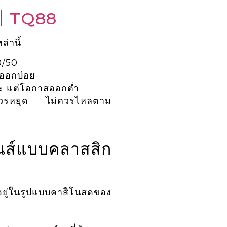
ๆ｜
TQ88
ล่านี้
0/50
ออกบ่อย
ะ แต่โอกาสออกต่ำ
ควรหยุด ไม่ควรไหลตาม
นส์แบบคลาสสิก
ู่ในรูปแบบคาสิโนสดของ