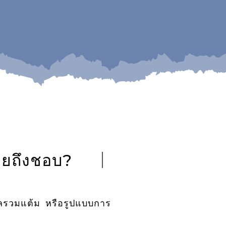
ไทยถึงชอบ?｜
ยผลรวมแต้ม หรือรูปแบบการ