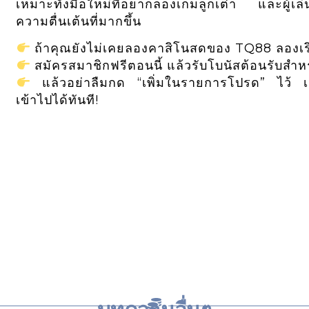
เหมาะทั้งมือใหม่ที่อยากลองเกมลูกเต๋า และผู้เล่
ความตื่นเต้นที่มากขึ้น
ถ้าคุณยังไม่เคยลองคาสิโนสดของ TQ88 ลองเริ
สมัครสมาชิกฟรีตอนนี้ แล้วรับโบนัสต้อนรับสำหรั
แล้วอย่าลืมกด “เพิ่มในรายการโปรด” ไว้ เวลา
เข้าไปได้ทันที!