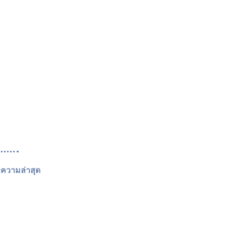
ความล่าสุด