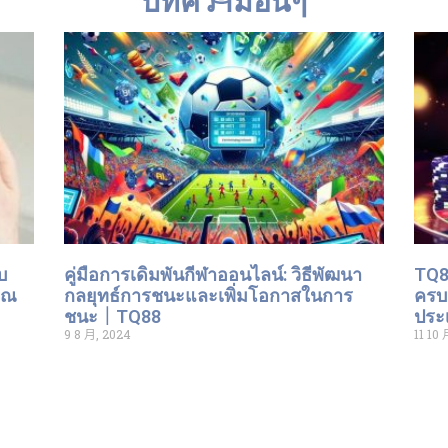
บทความอื่นๆ
บ
คู่มือการเดิมพันกีฬาออนไลน์: วิธีพัฒนา
TQ8
คุณ
กลยุทธ์การชนะและเพิ่มโอกาสในการ
ครบ
ชนะ｜TQ88
ประ
9 8 月, 2024
11 10