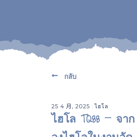
กลับ
25 4 月, 2025
ไฮโล
ไฮโล TQ88 – จาก