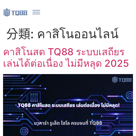
分類:
คาสิโนออนไลน์
คาสิโนสด TQ88 ระบบเสถียร
เล่นได้ต่อเนื่อง ไม่มีหลุด 2025