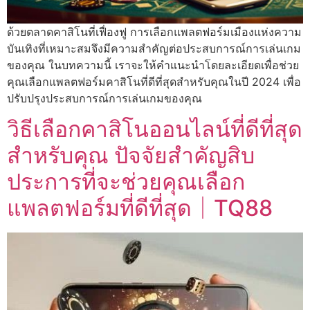
ด้วยตลาดคาสิโนที่เฟื่องฟู การเลือกแพลตฟอร์มเมืองแห่งความ
บันเทิงที่เหมาะสมจึงมีความสำคัญต่อประสบการณ์การเล่นเกม
ของคุณ ในบทความนี้ เราจะให้คำแนะนำโดยละเอียดเพื่อช่วย
คุณเลือกแพลตฟอร์มคาสิโนที่ดีที่สุดสำหรับคุณในปี 2024 เพื่อ
ปรับปรุงประสบการณ์การเล่นเกมของคุณ
วิธีเลือกคาสิโนออนไลน์ที่ดีที่สุด
สำหรับคุณ ปัจจัยสำคัญสิบ
ประการที่จะช่วยคุณเลือก
แพลตฟอร์มที่ดีที่สุด｜TQ88