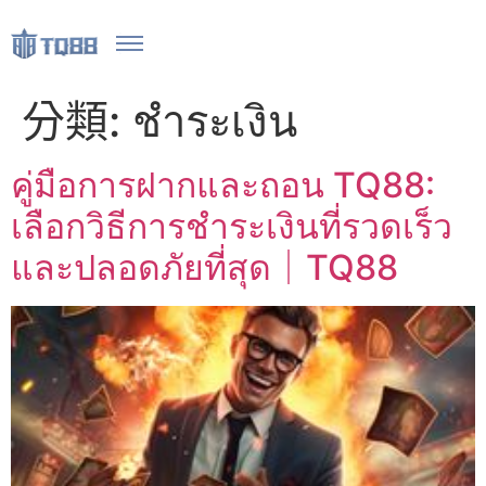
分類:
ชำระเงิน
คู่มือการฝากและถอน TQ88:
เลือกวิธีการชำระเงินที่รวดเร็ว
และปลอดภัยที่สุด｜TQ88