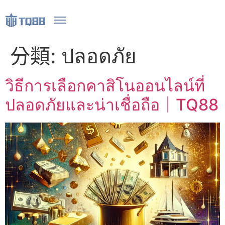
分類:
ปลอดภัย
วิธีการเลือกคาสิโนออนไลน์ที่
ปลอดภัยและน่าเชื่อถือ｜TQ88