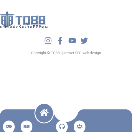
แพลตฟอร์มเกมที่ดีที่สุด
Copyright ©
TQ88
Qiaowei SEO web design