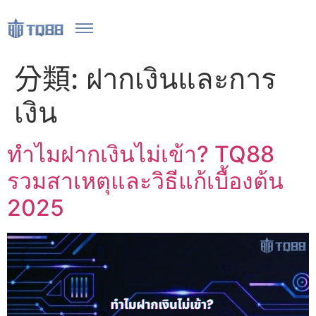
分類:
ฝากเงินและการ
เงิน
ทำไมฝากเงินไม่เข้า? TQ88
รวมสาเหตุและวิธีแก้เบื้องต้น
2025