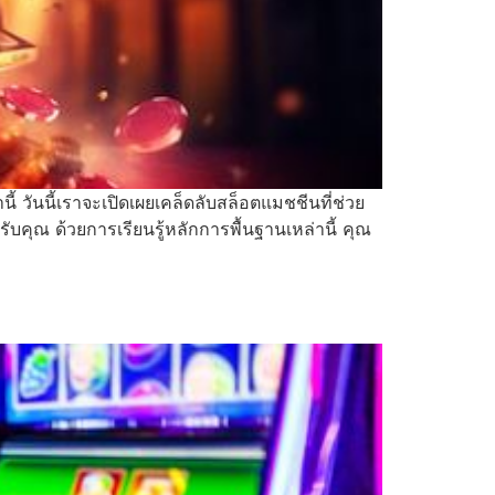
ี้ วันนี้เราจะเปิดเผยเคล็ดลับสล็อตแมชชีนที่ช่วย
บคุณ ด้วยการเรียนรู้หลักการพื้นฐานเหล่านี้ คุณ