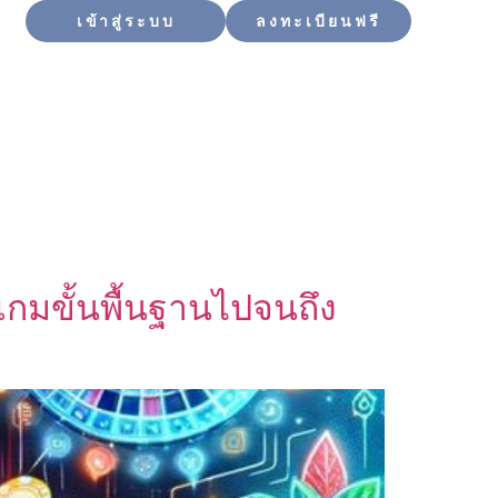
เข้าสู่ระบบ
ลงทะเบียนฟรี
นเกมขั้นพื้นฐานไปจนถึง