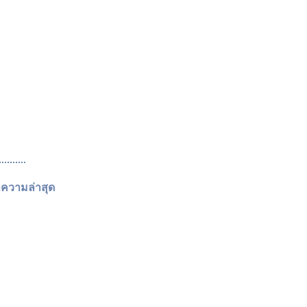
ความล่าสุด