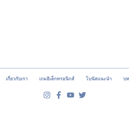
เกี่ยวกับเรา
เกมอิเล็กทรอนิกส์
โบนัสแนะนำ
บท
Copyright ©
TQ88
Qiaowei SEO web design