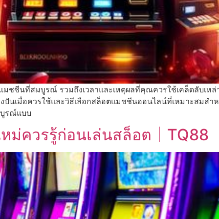
แมชชีนที่สมบูรณ์ รวมถึงเวลาและเหตุผลที่คุณควรใช้เคล็ดลับเหล่าน
งปันเมื่อควรใช้และวิธีเลือกสล็อตแมชชีนออนไลน์ที่เหมาะสมสำหรั
บูรณ์แบบ
มือใหม่ควรรู้ก่อนเล่นสล็อต｜TQ88