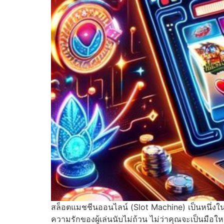
สล็อตแมชชีนออนไลน์ (Slot Machine) เป็นหนึ่งใน
ความรักของผู้เล่นนับไม่ถ้วน ไม่ว่าคุณจะเป็นม