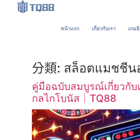
หน้าแรก
เกี่ยวกับเรา
เกมอิ
分類:
สล็อตแมชชีน
คู่มือฉบับสมบูรณ์เกี่ยวก
กลไกโบนัส｜TQ88