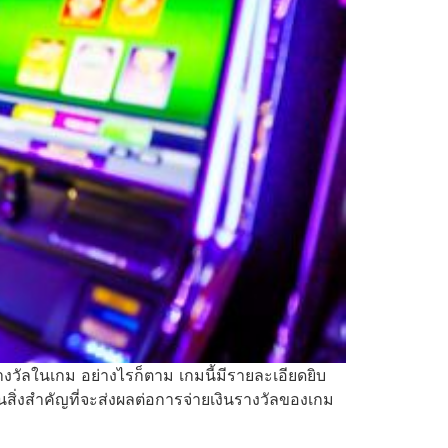
รางวัลในเกม อย่างไรก็ตาม เกมนี้มีรายละเอียดยิบ
็นสิ่งสำคัญที่จะส่งผลต่อการจ่ายเงินรางวัลของเกม