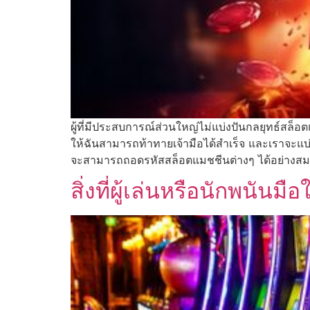
ผู้ที่มีประสบการณ์ส่วนใหญ่ไม่แบ่งปันกลยุทธ์สล็อต
ให้ฉันสามารถท้าทายเจ้ามือได้สำเร็จ และเราจะแบ่
จะสามารถถอดรหัสสล็อตแมชชีนต่างๆ ได้อย่างสม
สิ่งที่ผู้เล่นหรือนักพนัน