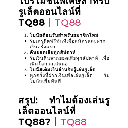
โปรโมชั่นพิเศษสำหรับ
รูเล็ตออนไลน์ที่
TQ88
｜
TQ88
โบนัสต้อนรับสำหรับสมาชิกใหม่
รับเครดิตฟรีทันทีเมื่อสมัครและฝาก
เงินครั้งแรก
คืนยอดเสียทุกสัปดาห์
รับเงินคืนจากยอดเสียทุกสัปดาห์ เพื่อ
เพิ่มโอกาสเล่นต่อ
โบนัสเติมเงินสำหรับผู้เล่นรูเล็ต
ทุกครั้งที่ฝากเงินเพื่อเล่นรูเล็ต รับ
โบนัสเพิ่มทันที
สรุป: ทำไมต้องเล่นรู
เล็ตออนไลน์ที่
TQ88?
｜
TQ88