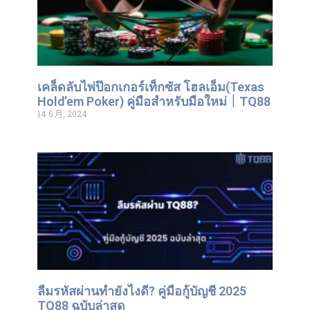
เคล็ดลับไพ่ป๊อกเกอร์เท็กซัส โฮลเอ็ม(Texas
Hold’em Poker) คู่มือสำหรับมือใหม่｜TQ88
14 6 月, 2024
ลืมรหัสผ่านทำยังไงดี? คู่มือกู้บัญชี 2025
TQ88 ฉบับล่าสุด