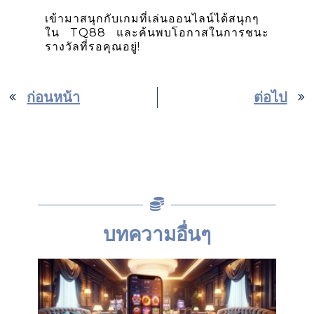
เข้ามาสนุกกับเกมที่เล่นออนไลน์ได้สนุกๆ
ใน TQ88 และค้นพบโอกาสในการชนะ
รางวัลที่รอคุณอยู่!
ก่อนหน้า
ต่อไป
บทความอื่นๆ