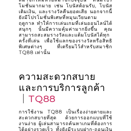
โมชั่นมากมาย เช่น โบนัสต้อนรับ, โบนัส
เติมเงิน, และรางวัลคืนยอดเสีย นอกจากนี้
ยังมีโปรโมชั่นพิเศษที่หมุนเวียนตาม
ฤดูกาล ทำให้การเล่นเกมที่เล่นออนไลน์ได้
สนุกๆ นั้นมีความคุ้มค่ามากยิ่งขึ้น คุณ
สามารถสะสมรางวัลและแต้มโบนัสได้ทุก
ครั้งที่เล่น เพื่อใช้แลกของรางวัลหรือสิทธิ
พิเศษต่างๆ ที่เตรียมไว้สำหรับสมาชิก
TQ88 เท่านั้น
ความสะดวกสบาย
และการบริการลูกค้า
｜
TQ88
การใช้งาน TQ88 เป็นเรื่องง่ายดายและ
สะดวกสบายที่สุด ด้วยการออกแบบที่ใช้
งานง่าย ผู้เล่นสามารถค้นหาเกมที่ต้องการ
ได้อย่างรวดเร็ว ทั้งยังมีระบบฝาก-ถอนเงิน