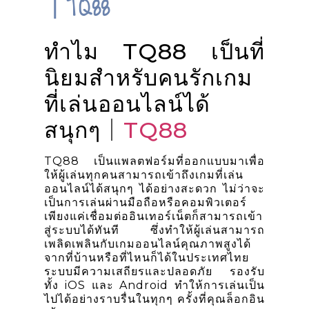
｜TQ88
ทำไม TQ88 เป็นที่
นิยมสำหรับคนรักเกม
ที่เล่นออนไลน์ได้
สนุกๆ｜
TQ88
TQ88 เป็นแพลตฟอร์มที่ออกแบบมาเพื่อ
ให้ผู้เล่นทุกคนสามารถเข้าถึงเกมที่เล่น
ออนไลน์ได้สนุกๆ ได้อย่างสะดวก ไม่ว่าจะ
เป็นการเล่นผ่านมือถือหรือคอมพิวเตอร์
เพียงแค่เชื่อมต่ออินเทอร์เน็ตก็สามารถเข้า
สู่ระบบได้ทันที ซึ่งทำให้ผู้เล่นสามารถ
เพลิดเพลินกับเกมออนไลน์คุณภาพสูงได้
จากที่บ้านหรือที่ไหนก็ได้ในประเทศไทย
ระบบมีความเสถียรและปลอดภัย รองรับ
ทั้ง iOS และ Android ทำให้การเล่นเป็น
ไปได้อย่างราบรื่นในทุกๆ ครั้งที่คุณล็อกอิน