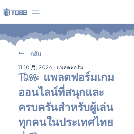
กลับ
11 10 月, 2024
แพลตฟอร์ม
TQ88: แพลตฟอร์มเกม
ออนไลน์ที่สนุกและ
ครบครันสำหรับผู้เล่น
ทุกคนในประเทศไทย