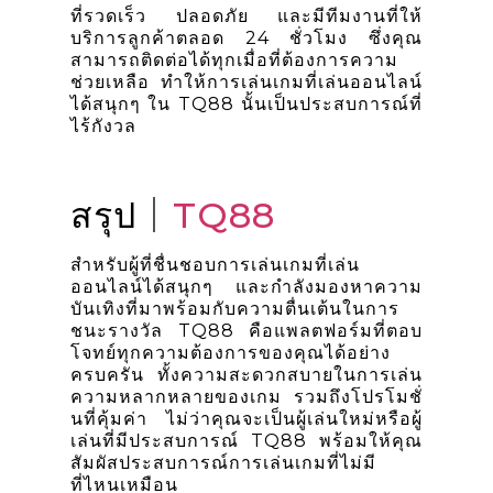
ที่รวดเร็ว ปลอดภัย และมีทีมงานที่ให้
บริการลูกค้าตลอด 24 ชั่วโมง ซึ่งคุณ
สามารถติดต่อได้ทุกเมื่อที่ต้องการความ
ช่วยเหลือ ทำให้การเล่นเกมที่เล่นออนไลน์
ได้สนุกๆ ใน TQ88 นั้นเป็นประสบการณ์ที่
ไร้กังวล
สรุป｜
TQ88
สำหรับผู้ที่ชื่นชอบการเล่นเกมที่เล่น
ออนไลน์ได้สนุกๆ และกำลังมองหาความ
บันเทิงที่มาพร้อมกับความตื่นเต้นในการ
ชนะรางวัล TQ88 คือแพลตฟอร์มที่ตอบ
โจทย์ทุกความต้องการของคุณได้อย่าง
ครบครัน ทั้งความสะดวกสบายในการเล่น
ความหลากหลายของเกม รวมถึงโปรโมชั่
นที่คุ้มค่า ไม่ว่าคุณจะเป็นผู้เล่นใหม่หรือผู้
เล่นที่มีประสบการณ์ TQ88 พร้อมให้คุณ
สัมผัสประสบการณ์การเล่นเกมที่ไม่มี
ที่ไหนเหมือน