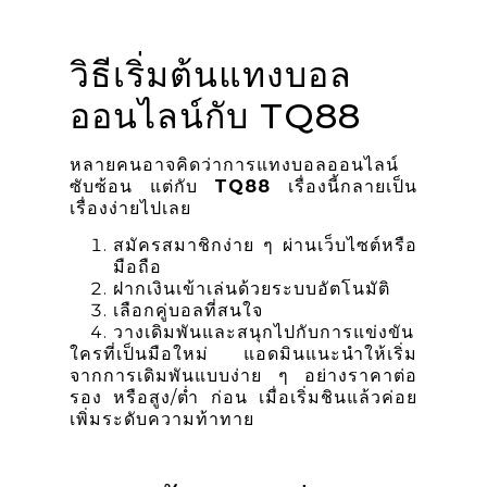
วิธีเริ่มต้นแทงบอล
ออนไลน์กับ TQ88
หลายคนอาจคิดว่าการแทงบอลออนไลน์
ซับซ้อน แต่กับ
TQ88
เรื่องนี้กลายเป็น
เรื่องง่ายไปเลย
สมัครสมาชิกง่าย ๆ ผ่านเว็บไซต์หรือ
มือถือ
ฝากเงินเข้าเล่นด้วยระบบอัตโนมัติ
เลือกคู่บอลที่สนใจ
วางเดิมพันและสนุกไปกับการแข่งขัน
ใครที่เป็นมือใหม่ แอดมินแนะนำให้เริ่ม
จากการเดิมพันแบบง่าย ๆ อย่างราคาต่อ
รอง หรือสูง/ต่ำ ก่อน เมื่อเริ่มชินแล้วค่อย
เพิ่มระดับความท้าทาย