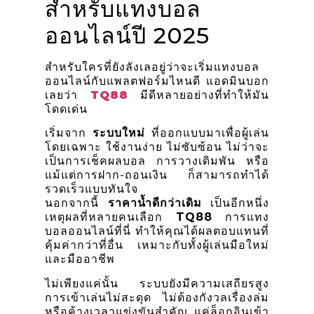
สำหรับแทงบอล
ออนไลน์ปี 2025
สำหรับใครที่ยังลังเลอยู่ว่าจะเริ่มแทงบอล
ออนไลน์กับแพลตฟอร์มไหนดี แอดมินบอก
เลยว่า
TQ88
มีดีหลายอย่างที่ทำให้มัน
โดดเด่น
เริ่มจาก
ระบบใหม่
ที่ออกแบบมาเพื่อผู้เล่น
โดยเฉพาะ ใช้งานง่าย ไม่ซับซ้อน ไม่ว่าจะ
เป็นการเช็คผลบอล การวางเดิมพัน หรือ
แม้แต่การฝาก-ถอนเงิน ก็สามารถทำได้
รวดเร็วแบบทันใจ
นอกจากนี้
ราคาน้ำดีกว่าเดิม
เป็นอีกหนึ่ง
เหตุผลที่หลายคนเลือก
TQ88
การแทง
บอลออนไลน์ที่นี่ ทำให้คุณได้ผลตอบแทนที่
คุ้มค่ากว่าที่อื่น เหมาะกับทั้งผู้เล่นมือใหม่
และมืออาชีพ
ไม่เพียงแค่นั้น ระบบยังมีความเสถียรสูง
การเข้าเล่นไม่สะดุด ไม่ต้องกังวลเรื่องล่ม
หรือค้างเวลาแข่งขันสำคัญ แค่ล็อกอินเข้า