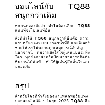
ออนไลน์กับ TQ88
สนุกกว่าเดิม
ทุกคนคงสงสัยว่า ทำไมต้องเลือก
TQ88
แทนที่จะไปเล่นที่อื่น
สิ่งที่ทำให้
TQ88
สนุกกว่าที่อื่นคือ ความ
ครบครันของระบบ ราคาน้ำที่ดี และฟีเจอร์
ช่วยให้เราไม่พลาดทุกเหตุการณ์สำคัญ
นอกจากนี้ ทีมงานยังใส่ใจผู้เล่นแบบไม่ทิ้ง
ใคร ทุกข้อสงสัยหรือปัญหาสามารถติดต่อ
ทีมงานได้ทันที ทำให้ผู้เล่นรู้สึกมั่นใจและ
ปลอดภัย
สรุป
สำหรับใครที่กำลังมองหาแพลตฟอร์มแทง
บอลออนไลน์ดี ๆ ในยุค 2025
TQ88
คือ