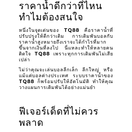
ราคาน้ำดีกว่าที่ไหน
ทำไมต้องสนใจ
หนึ่งในจุดเด่นของ
TQ88
คือราคาน้ำที่
ปรับปรุงให้ดีกว่าเดิม การเดิมพันบอลกับ
ราคาน้ำสูงหมายถึงเราจะได้กำไรที่มาก
ขึ้นจากเงินที่ลงไป นี่แหละทำให้หลายคน
ติดใจ
TQ88
เพราะทุกการเดิมพันไม่เสีย
เปล่า
ไม่ว่าคุณจะเล่นบอลลีกเล็ก ลีกใหญ่ หรือ
แม้แต่บอลต่างประเทศ ระบบราคาน้ำของ
TQ88
ก็พร้อมปรับให้อัตโนมัติ ทำให้คุณ
วางแผนการเดิมพันได้อย่างแม่นยำ
ฟีเจอร์เด็ดที่ไม่ควร
พลาด