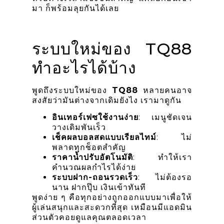
มา ก็พร้อมลุยกันได้เลย
ระบบใหม่ของ TQ88
ทำอะไรได้บ้าง
พูดถึงระบบใหม่ของ
TQ88
หลายคนอาจ
สงสัยว่ามันต่างจากเดิมยังไง เรามาดูกัน
อินเทอร์เฟซใช้งานง่าย
: เมนูชัดเจน
วางเดิมพันเร็ว
เช็คผลบอลสดแบบเรียลไทม์
: ไม่
พลาดทุกช็อตสำคัญ
ราคาน้ำปรับอัตโนมัติ
: ทำให้เรา
คำนวณผลกำไรได้ง่าย
ระบบฝาก-ถอนรวดเร็ว
: ไม่ต้องรอ
นาน ฝากปุ๊บ เงินเข้าทันที
พูดง่าย ๆ คือทุกอย่างถูกออกแบบมาเพื่อให้
ผู้เล่นสนุกและสะดวกที่สุด เหมือนมีแอดมิน
ส่วนตัวคอยดูแลคุณตลอดเวลา