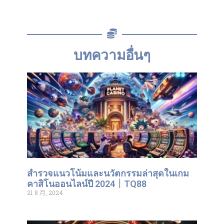
บทความอื่นๆ
สำรวจแนวโน้มและนวัตกรรมล่าสุดในเกม
คาสิโนออนไลน์ปี 2024｜TQ88
21 8 月, 2024