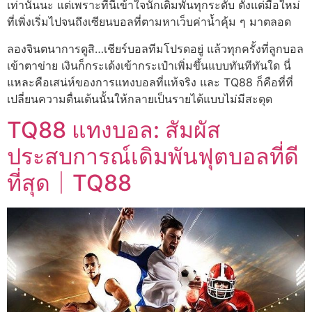
เท่านั้นนะ แต่เพราะที่นี่เข้าใจนักเดิมพันทุกระดับ ตั้งแต่มือใหม่
ที่เพิ่งเริ่มไปจนถึงเซียนบอลที่ตามหาเว็บค่าน้ำคุ้ม ๆ มาตลอด
ลองจินตนาการดูสิ…เชียร์บอลทีมโปรดอยู่ แล้วทุกครั้งที่ลูกบอล
เข้าตาข่าย เงินก็กระเด้งเข้ากระเป๋าเพิ่มขึ้นแบบทันทีทันใด นี่
แหละคือเสน่ห์ของการแทงบอลที่แท้จริง และ TQ88 ก็คือที่ที่
เปลี่ยนความตื่นเต้นนั้นให้กลายเป็นรายได้แบบไม่มีสะดุด
TQ88 แทงบอล: สัมผัส
ประสบการณ์เดิมพันฟุตบอลที่ดี
ที่สุด｜TQ88